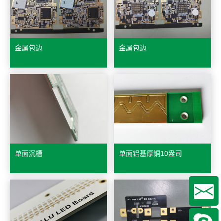
金属包边
金属包边
单面沉槽
单面铝基厚铜10盎司