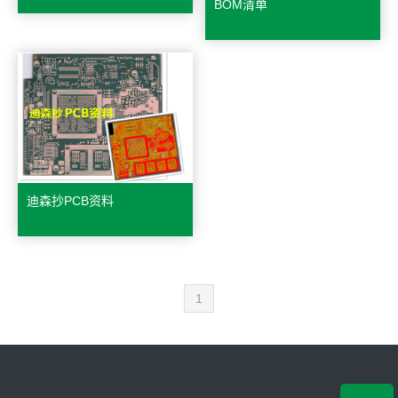
BOM清单
迪森抄PCB资料
1