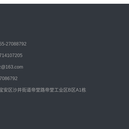
55-27088792
714107205
sz@163.com
27086792
宝安区沙井街道帝堂路帝堂工业区B区A1栋