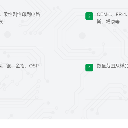
C。柔性刚性印刷电路
CEM-1、FR
2
良
斯、塔康等
镍、银、金指、OSP
数量范围从样品
4