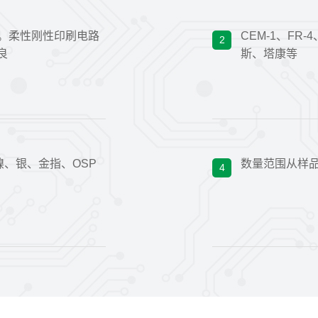
C。柔性刚性印刷电路
CEM-1、FR
2
良
斯、塔康等
镍、银、金指、OSP
数量范围从样品
4