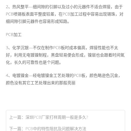
2、热风整平—细间隙的引脚以及过小的元器件不适合焊接，由于
PCB喷锡板表面平整度较差，在PCB加工过程中容易出现锡珠，对
细间隙引脚元器件也容易形成知路。
PCB加工
3、化学沉银—不仅在制作PCB板时成本偏高，焊接性能也不太
好，利用无电镀镍制程，黑盘轻易便会形成，镍层也会跟着时间氧
化，长久的可靠性也是个问题。
4、电镀镍金—经电镀镍金工艺处理的PCB板，颜色略逊色沉金，
颜色没有其它工艺处理出来的那般亮丽
上一篇：
深圳PCB厂家打样周期一般是多久?
下一篇：
PCB中的特性阻抗及问题解决方法