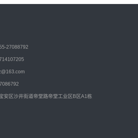
55-27088792
714107205
sz@163.com
27086792
宝安区沙井街道帝堂路帝堂工业区B区A1栋